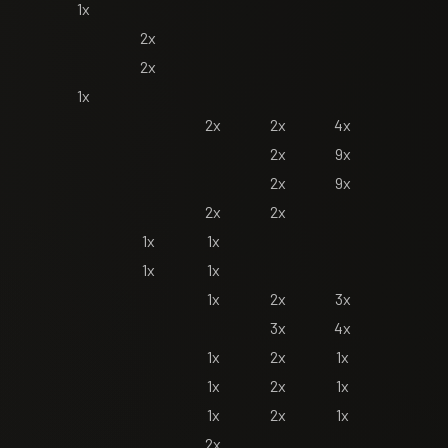
1x
2x
2x
1x
2x
2x
4x
2x
9x
2x
9x
2x
2x
1x
1x
1x
1x
1x
2x
3x
3x
4x
1x
2x
1x
1x
2x
1x
1x
2x
1x
2x