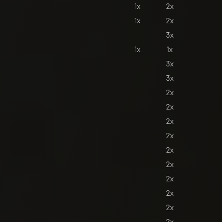
1x
2x
1x
2x
3x
1x
1x
3x
3x
2x
2x
2x
2x
2x
2x
2x
2x
2x
2x