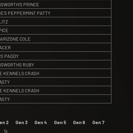
GSWORTH’S PRINCE
DE’S PEPPERMINT PATTY
LITZ
PICE
 ARIZONE COLE
PACER
S PADDY
GSWORTHS RUBY
DE KENNELS CRASH
ASTY
DE KENNELS CRASH
ASTY
en 2
Gen 3
Gen 4
Gen 5
Gen 6
Gen 7
1x