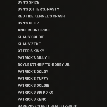
DVN’S SPICE
DVN’S (OTTER’S) NASTY
RED TIDE KENNEL’S CRASH
DVN’S BLITZ
ANDERSON’S ROSE
KLAUS’ GOLDIE
KLAUS’ ZEKE
OTTER’S KINKY
PATRICK’S BILLY II
BOYLES'(THRIFT’S) BOBBY JR.
PATRICK’S GOLDY
PATRICK’S TUFFY
PATRICK’S GOLDIE
PATRICK’S BIG KO KO
PATRICK’S KENO
HARGROVE’S HELLBENTZ (Z-DOG)