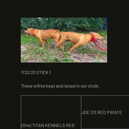
7/22/20 STICK 1
These will be kept and raised in our circle.
JOE D’S RED PIRATE
(Sire) TITAN KENNELS RED