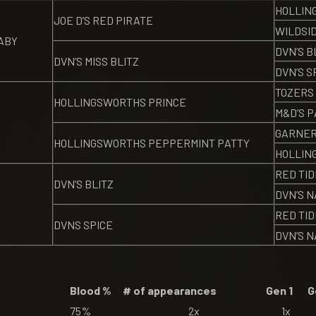
HOLLIN
JOE D’S RED PIRATE
WILDSI
ABY
DVN’S B
DVN’S MISS BLITZ
DVN’S S
TOZERS
HOLLINGSWORTHS PRINCE
M&D’S 
GARNER
HOLLINGSWORTHS PEPPERMINT PATTY
HOLLIN
RED TI
DVN’S BLITZ
DVN’S N
RED TI
DVNS SPICE
DVN’S N
Blood %
# of appearances
Gen 1
G
75%
2x
1x