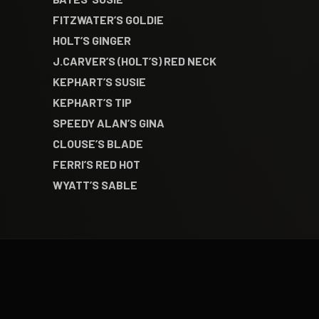
FITZWATER’S GOLDIE
HOLT’S GINGER
J.CARVER’S (HOLT’S) RED NECK
KEPHART’S SUSIE
KEPHART’S TIP
SPEEDY ALAN’S GINA
CLOUSE’S BLADE
FERRI’S RED HOT
WYATT’S SABLE