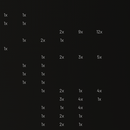
1x
1x
1x
1x
2x
9x
12x
1x
2x
1x
1x
1x
2x
3x
5x
1x
1x
1x
1x
1x
1x
1x
2x
1x
4x
3x
4x
1x
1x
1x
4x
1x
2x
1x
1x
2x
1x