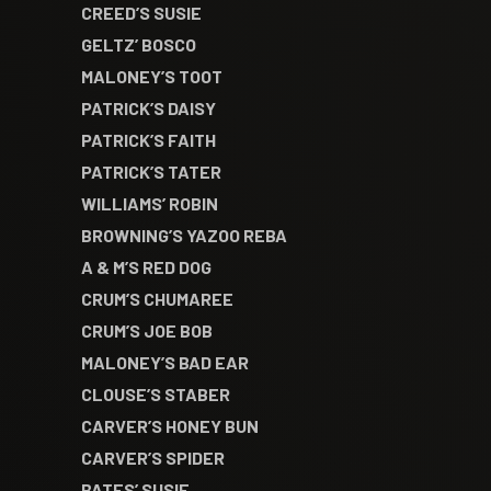
CREED’S SUSIE
GELTZ’ BOSCO
MALONEY’S TOOT
PATRICK’S DAISY
PATRICK’S FAITH
PATRICK’S TATER
WILLIAMS’ ROBIN
BROWNING’S YAZOO REBA
A & M’S RED DOG
CRUM’S CHUMAREE
CRUM’S JOE BOB
MALONEY’S BAD EAR
CLOUSE’S STABER
CARVER’S HONEY BUN
CARVER’S SPIDER
BATES’ SUSIE