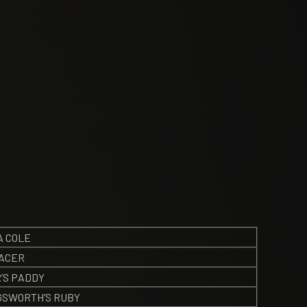
A COLE
PACER
’S PADDY
GSWORTH’S RUBY