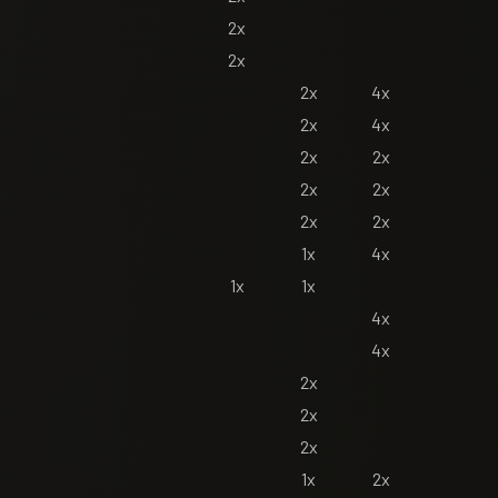
2x
2x
2x
4x
2x
4x
2x
2x
2x
2x
2x
2x
1x
4x
1x
1x
4x
4x
2x
2x
2x
1x
2x