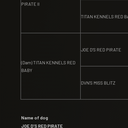
PIRATE II
TITAN KENNELS RED B
JOE D’S RED PIRATE
(Dam) TITAN KENNELS RED
BABY
DVN’S MISS BLITZ
Name of dog
JOE D’S RED PIRATE